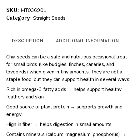
A
l
SKU:
MT036901
t
Category:
Straight Seeds
e
r
n
DESCRIPTION
ADDITIONAL INFORMATION
a
t
Chia seeds can be a safe and nutritious occasional treat
i
for small birds (like budgies, finches, canaries, and
v
lovebirds) when given in tiny amounts. They are not a
e
staple food, but they can support health in several ways:
:
Rich in omega-3 fatty acids → helps support healthy
feathers and skin
Good source of plant protein → supports growth and
energy
High in fiber → helps digestion in small amounts
Contains minerals (calcium, magnesium, phosphorus) →