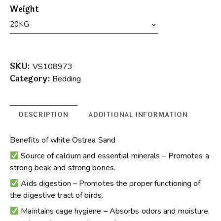
Weight
A
l
SKU:
VS108973
t
Category:
Bedding
e
r
n
DESCRIPTION
ADDITIONAL INFORMATION
a
t
Benefits of white Ostrea Sand
i
Source of calcium and essential minerals – Promotes a
v
strong beak and strong bones.
e
:
Aids digestion – Promotes the proper functioning of
the digestive tract of birds.
Maintains cage hygiene – Absorbs odors and moisture,